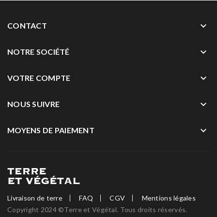
keyboard_arrow_down
CONTACT
keyboard_arrow_down
NOTRE SOCIÉTÉ
keyboard_arrow_down
VOTRE COMPTE
keyboard_arrow_down
NOUS SUIVRE
keyboard_arrow_down
MOYENS DE PAIEMENT
Livraison de terre
FAQ
CGV
Mentions légales
Copyright 2024 ©Terre et Végétal. Tous droits réservés.