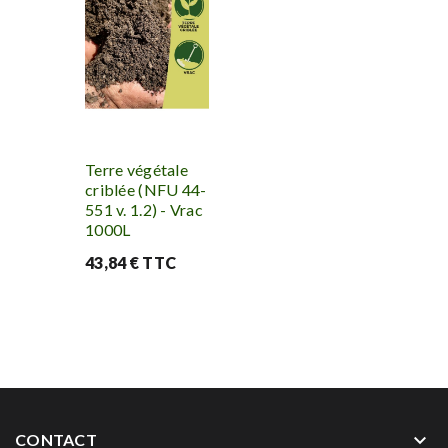
Terre végétale
criblée (NFU 44-
551 v. 1.2) - Vrac
1000L
43,84 € TTC
keyboard_arrow_down
CONTACT