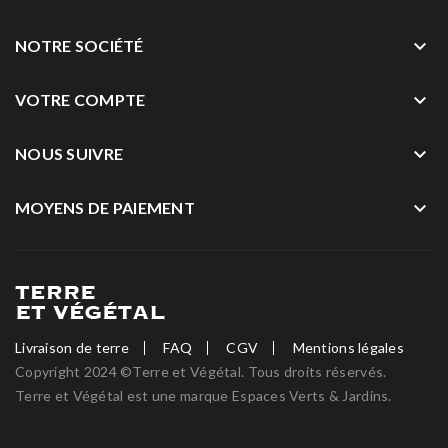
keyboard_arrow_down
NOTRE SOCIÉTÉ
keyboard_arrow_down
VOTRE COMPTE
keyboard_arrow_down
NOUS SUIVRE
keyboard_arrow_down
MOYENS DE PAIEMENT
Livraison de terre
FAQ
CGV
Mentions légales
Copyright 2024 ©Terre et Végétal. Tous droits réservés.
Terre et Végétal est une marque Espaces Verts & Jardins.