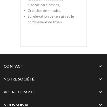
plantation d’arbres,
Création de massifs,
Surélévation de terrain et le
comblement de trous.
keyboard_arrow_down
CONTACT
keyboard_arrow_down
NOTRE SOCIÉTÉ
keyboard_arrow_down
VOTRE COMPTE
keyboard_arrow_down
NOUS SUIVRE