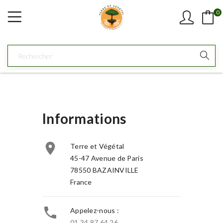
0
Informations

Terre et Végétal
45-47 Avenue de Paris
78550 BAZAINVILLE
France

Appelez-nous :
01 34 87 64 26