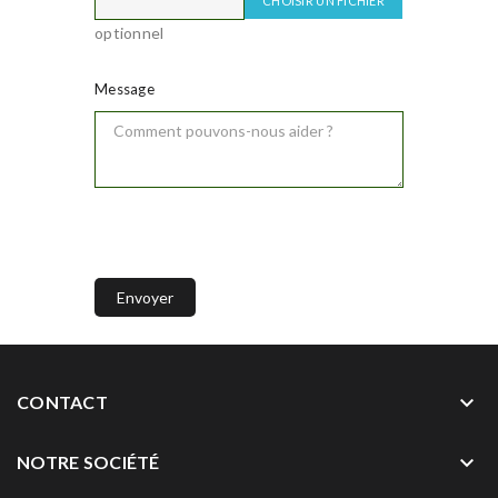
CHOISIR UN FICHIER
optionnel
Message
keyboard_arrow_down
CONTACT
keyboard_arrow_down
NOTRE SOCIÉTÉ