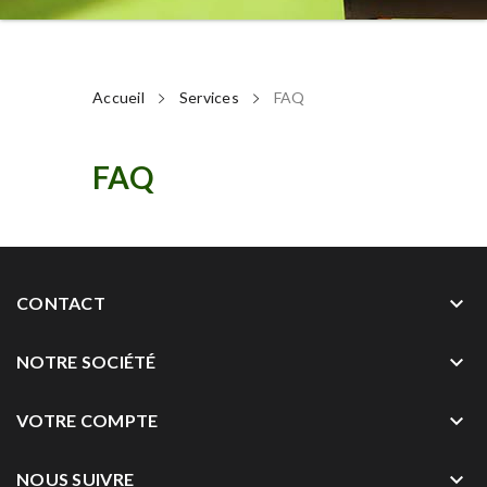
Accueil
Services
FAQ
FAQ
keyboard_arrow_down
CONTACT
keyboard_arrow_down
NOTRE SOCIÉTÉ
keyboard_arrow_down
VOTRE COMPTE
keyboard_arrow_down
NOUS SUIVRE