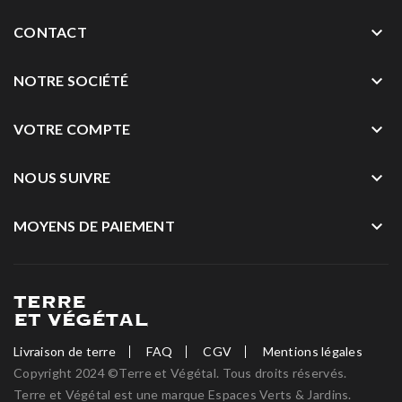
keyboard_arrow_down
CONTACT
keyboard_arrow_down
NOTRE SOCIÉTÉ
keyboard_arrow_down
VOTRE COMPTE
keyboard_arrow_down
NOUS SUIVRE
keyboard_arrow_down
MOYENS DE PAIEMENT
Livraison de terre
FAQ
CGV
Mentions légales
Copyright 2024 ©Terre et Végétal. Tous droits réservés.
Terre et Végétal est une marque Espaces Verts & Jardins.